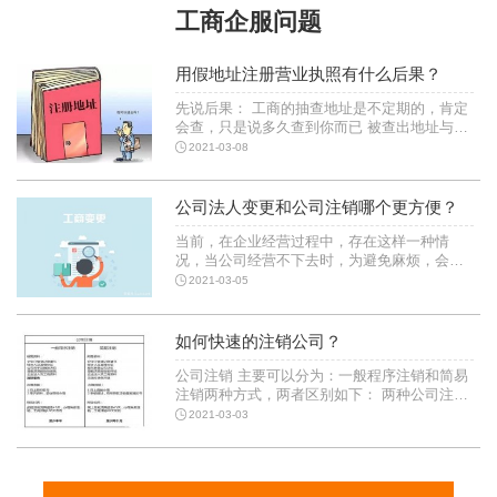
工商企服问题
用假地址注册营业执照有什么后果？
先说后果： 工商的抽查地址是不定期的，肯定
会查，只是说多久查到你而已 被查出地址与经
营地址不符，变更地址就没事了 工商部门不会
2021-03-08
平白找你麻烦，有什么异常被查到，责令更改
公司法人变更和公司注销哪个更方便？
当前，在企业经营过程中，存在这样一种情
况，当公司经营不下去时，为避免麻烦，会将
公司法人变更为其他人，以免去公司注销的繁
2021-03-05
琐程序。那么， 公司法人变更 和 公司注销 哪
个更
如何快速的注销公司？
公司注销 主要可以分为：一般程序注销和简易
注销两种方式，两者区别如下： 两种公司注销
方式比较 1.耗时。一般程序注销需要先前往税
2021-03-03
务部门注销税务和还有找注册会计师事务所出