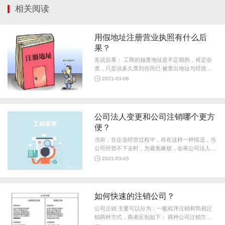
相关阅读
用假地址注册营业执照有什么后
果？
先说后果： 工商的抽查地址是不定期的，肯定会
查，只是说多久查到你而已 被查出地址与经营地
址不符，变更地址就没事了 工商部门不会平白找
2021-03-08
你麻烦，有什么异常被查到，责令更改
公司法人变更和公司注销哪个更方
便？
当前，在企业经营过程中，存在这样一种情况，当
公司经营不下去时，为避免麻烦，会将公司法人变
更为其他人，以免去公司注销的繁琐程序。那么，
2021-03-05
公司法人变更 和 公司注销 哪个更
如何快速的注销公司？
公司注销 主要可以分为：一般程序注销和简易注
销两种方式，两者区别如下： 两种公司注销方式