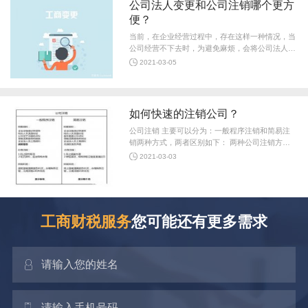
公司法人变更和公司注销哪个更方
便？
当前，在企业经营过程中，存在这样一种情况，当
公司经营不下去时，为避免麻烦，会将公司法人变
更为其他人，以免去公司注销的繁琐程序。那么，
2021-03-05
公司法人变更 和 公司注销 哪个更
如何快速的注销公司？
公司注销 主要可以分为：一般程序注销和简易注
销两种方式，两者区别如下： 两种公司注销方式
比较 1.耗时。一般程序注销需要先前往税务部门注
2021-03-03
销税务和还有找注册会计师事务所出
工商财税服务
您可能还有更多需求