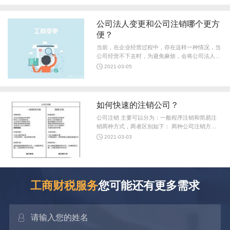
公司法人变更和公司注销哪个更方
便？
当前，在企业经营过程中，存在这样一种情况，当
公司经营不下去时，为避免麻烦，会将公司法人变
更为其他人，以免去公司注销的繁琐程序。那么，
2021-03-05
公司法人变更 和 公司注销 哪个更
如何快速的注销公司？
公司注销 主要可以分为：一般程序注销和简易注
销两种方式，两者区别如下： 两种公司注销方式
比较 1.耗时。一般程序注销需要先前往税务部门注
2021-03-03
销税务和还有找注册会计师事务所出
工商财税服务
您可能还有更多需求