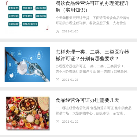
餐饮食品经营许可证的办理流程详
解（实用知识）
今天华彬天宏只讲干货，下面请看餐饮食品经营许
可证的办理流程详解。餐饮店想开业，光有营业执
照还不行，还需要办理食品经营许可证。
2021-01-25
怎样办理一类、二类、三类医疗器
械许可证？分别有哪些要求？
办理医疗器械许可证 一类，二类，三类要求 1、一
类不用办理医疗器械许可证 第一类医疗器械是风险
程度低、实行常规管理可以保证其安全有效的医疗
2021-01-25
器械，比如手术刀、手术剪、手动
食品经营许可证办理需要几天
一、哪些经营者需取得 食品流通许可证 集中的食品
贸易市场，大型购物中心，超级市场，杂货店，杂
货店，杂货店，食品分配，分配，商店橱窗，以及
2021-01-22
以食品企业形式在食品领域经营