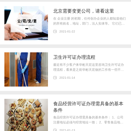
北京需要变更公司，请看这里
在 企业注册 的初期，任何创办企业的人都知道他们
的所有姓名，地址，部门，法人实体等。 它们已在
工商行政管理部门注册并注册。 如果公司业务良好
2021-01-22
且值得扩大规模，则改选职位是
卫生许可证办理流程
最近有不少客户来华彬天宏这里咨询卫生许可证办
理流程，看来是之前华彬天宏做的工作有一些不到
位，今天华彬天宏就就这个问题给大家深入的讲解
2021-01-14
一下卫生许可证办理和 卫生许可证
食品经营许可证办理需具备的基本
条件
食品经营许可证办理需具备的基本条件： 1、公司
注册地址必须与经营地址一致； 2、零售食品地址
必须为底商，楼上只能办理批发（必须具备仓
2021-01-13