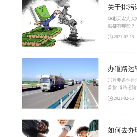
关于排污
华彬天宏为大
据都有哪些？
者间接向水体
2021-02-15
办道路运
①首要条件是
普货 道路运
地。 ③公司
2021-02-15
如何去办