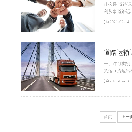
什么是 道路
利从事道路运
要去办理道路
2021-02-14
道路运输
一、许可类别
货运（货运出
障施救牵引） 
2021-02-13
首页
上一