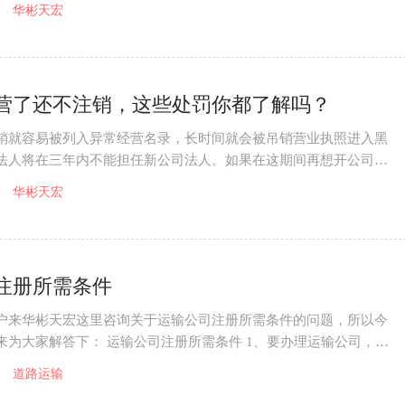
对于提交申请
华彬天宏
营了还不注销，这些处罚你都了解吗？
销就容易被列入异常经营名录，长时间就会被吊销营业执照进入黑
法人将在三年内不能担任新公司法人。如果在这期间再想开公司做
天。 如果公
华彬天宏
注册所需条件
户来华彬天宏这里咨询关于运输公司注册所需条件的问题，所以今
来为大家解答下： 运输公司注册所需条件 1、要办理运输公司，一
办理《营业
道路运输